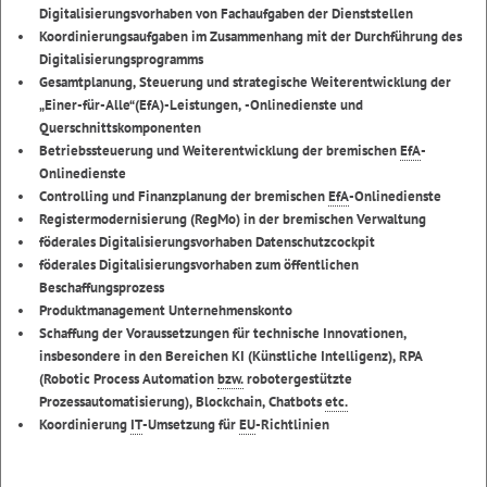
Digitalisierungsvorhaben von Fachaufgaben der Dienststellen
Koordinierungsaufgaben im Zusammenhang mit der Durchführung des
Digitalisierungsprogramms
Gesamtplanung, Steuerung und strategische Weiterentwicklung der
„Einer-für-Alle“(EfA)-Leistungen, -Onlinedienste und
Querschnittskomponenten
Betriebssteuerung und Weiterentwicklung der bremischen
EfA
-
Onlinedienste
Controlling und Finanzplanung der bremischen
EfA
-Onlinedienste
Registermodernisierung (RegMo) in der bremischen Verwaltung
föderales Digitalisierungsvorhaben Datenschutzcockpit
föderales Digitalisierungsvorhaben zum öffentlichen
Beschaffungsprozess
Produktmanagement Unternehmenskonto
Schaffung der Voraussetzungen für technische Innovationen,
insbesondere in den Bereichen KI (Künstliche Intelligenz), RPA
(
Robotic Process Automation
bzw.
robotergestützte
Prozessautomatisierung),
Blockchain, Chatbots
etc.
Koordinierung
IT
-Umsetzung für
EU
-Richtlinien