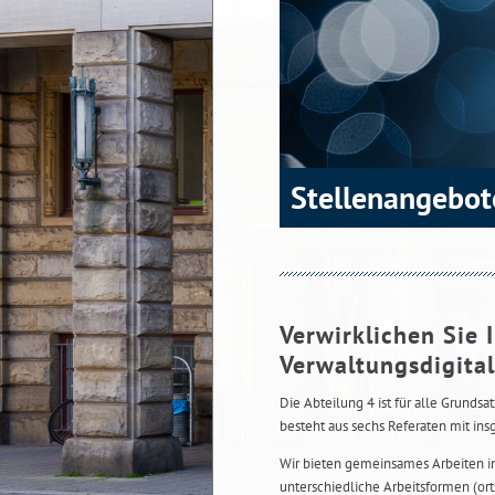
Stellenangebot
Verwirklichen Sie 
Verwaltungsdigital
Die Abteilung 4 ist für alle Grundsa
besteht aus sechs Referaten mit in
Wir bieten gemeinsames Arbeiten in
unterschiedliche Arbeitsformen (ort