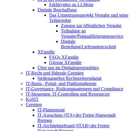
Erklärvideo zu LLMoin
Digitale Beschaffung
Das Umsetzungsprojekt Vergabe und seine
Teilprojekte
Zugang zur öffentlichen Vergabe
Teilnahme an
Vergabe/Präqualifizierungsservice
Digitale
Bestellung/Lieferantencockpit
XFamilie
FAQs XFamilie
Glossar XFamilie
Über uns im Digitalisierungsbüro
IT-Recht und föderale Gremien
Stellenangebot Rechtsreferendariat
IT-Basis-, Portal- und Plattformdienste
IT-Governance, Risikomanagement und Compliance
IT-Steuerung, IT-Controlling und Ressourcen
KoSIT
Gremien
IT-Planungsrat
IT-Ausschuss (ITA) der Freien Hansestadt
Bremen
IT-Architekturboard (ITAB) der Freien
Hansestadt Bremen