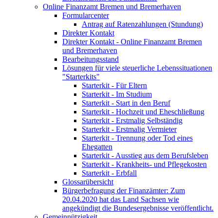
Online Finanzamt Bremen und Bremerhaven
Formularcenter
Antrag auf Ratenzahlungen (Stundung)
Direkter Kontakt
Direkter Kontakt - Online Finanzamt Bremen
und Bremerhaven
Bearbeitungsstand
Lösungen für viele steuerliche Lebenssituationen
"Starterkits"
Starterkit - Für Eltern
Starterkit - Im Studium
Starterkit - Start in den Beruf
Starterkit - Hochzeit und Eheschließung
Starterkit - Erstmalig Selbständig
Starterkit - Erstmalig Vermieter
Starterkit - Trennung oder Tod eines
Ehegatten
Starterkit - Ausstieg aus dem Berufsleben
Starterkit - Krankheits- und Pflegekosten
Starterkit - Erbfall
Glossarübersicht
Bürgerbefragung der Finanzämter: Zum
20.04.2020 hat das Land Sachsen wie
angekündigt die Bundesergebnisse veröffentlicht.
Gemeinnützigkeit