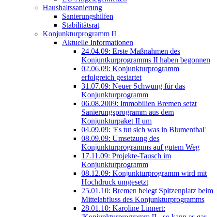
Haushaltssanierung
Sanierungshilfen
Stabilitätsrat
Konjunkturprogramm II
Aktuelle Informationen
24.04.09: Erste Maßnahmen des
Konjuntkurprogramms II haben begonnen
02.06.09: Konjunkturprogramm
erfolgreich gestartet
31.07.09: Neuer Schwung für das
Konjunkturprogramm
06.08.2009: Immobilien Bremen setzt
Sanierungsprogramm aus dem
Konjunkturpaket II um
04.09.09: 'Es tut sich was in Blumenthal'
08.09.09: Umsetzung des
Konjunkturprogramms auf gutem Weg
17.11.09: Projekte-Tausch im
Konjunkturprogramm
08.12.09: Konjunkturprogramm wird mit
Hochdruck umgesetzt
25.01.10: Bremen belegt Spitzenplatz beim
Mittelabfluss des Konjunkturprogramms
28.01.10: Karoline Linnert:
'Konjunkturprogramm II - so kann es gar