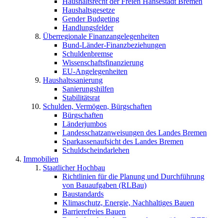
Haushaltsrecht der Freien Hansestadt Bremen
Haushaltsgesetze
Gender Budgeting
Handlungsfelder
Überregionale Finanzangelegenheiten
Bund-Länder-Finanzbeziehungen
Schuldenbremse
Wissenschaftsfinanzierung
EU-Angelegenheiten
Haushaltssanierung
Sanierungshilfen
Stabilitätsrat
Schulden, Vermögen, Bürgschaften
Bürgschaften
Länderjumbos
Landesschatzanweisungen des Landes Bremen
Sparkassenaufsicht des Landes Bremen
Schuldscheindarlehen
Immobilien
Staatlicher Hochbau
Richtlinien für die Planung und Durchführung
von Bauaufgaben (RLBau)
Baustandards
Klimaschutz, Energie, Nachhaltiges Bauen
Barrierefreies Bauen