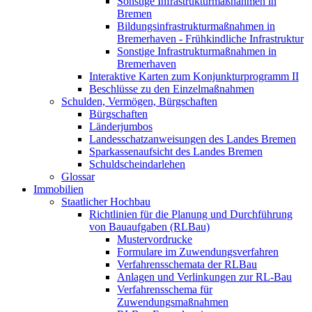
Sonstige Infrastrukturmaßnahmen in
Bremen
Bildungsinfrastrukturmaßnahmen in
Bremerhaven - Frühkindliche Infrastruktur
Sonstige Infrastrukturmaßnahmen in
Bremerhaven
Interaktive Karten zum Konjunkturprogramm II
Beschlüsse zu den Einzelmaßnahmen
Schulden, Vermögen, Bürgschaften
Bürgschaften
Länderjumbos
Landesschatzanweisungen des Landes Bremen
Sparkassenaufsicht des Landes Bremen
Schuldscheindarlehen
Glossar
Immobilien
Staatlicher Hochbau
Richtlinien für die Planung und Durchführung
von Bauaufgaben (RLBau)
Mustervordrucke
Formulare im Zuwendungsverfahren
Verfahrensschemata der RLBau
Anlagen und Verlinkungen zur RL-Bau
Verfahrensschema für
Zuwendungsmaßnahmen