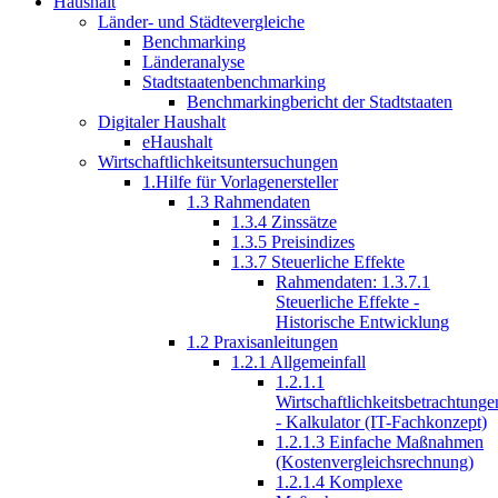
Haushalt
Länder- und Städtevergleiche
Benchmarking
Länderanalyse
Stadtstaatenbenchmarking
Benchmarkingbericht der Stadtstaaten
Digitaler Haushalt
eHaushalt
Wirtschaftlichkeitsuntersuchungen
1.Hilfe für Vorlagenersteller
1.3 Rahmendaten
1.3.4 Zinssätze
1.3.5 Preisindizes
1.3.7 Steuerliche Effekte
Rahmendaten: 1.3.7.1
Steuerliche Effekte -
Historische Entwicklung
1.2 Praxisanleitungen
1.2.1 Allgemeinfall
1.2.1.1
Wirtschaftlichkeitsbetrachtunge
- Kalkulator (IT-Fachkonzept)
1.2.1.3 Einfache Maßnahmen
(Kostenvergleichsrechnung)
1.2.1.4 Komplexe