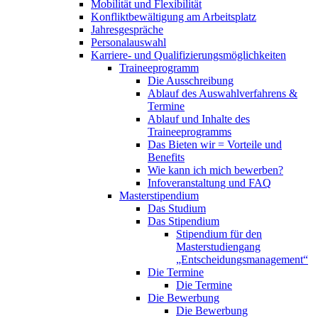
Mobilität und Flexibilität
Konfliktbewältigung am Arbeitsplatz
Jahresgespräche
Personalauswahl
Karriere- und Qualifizierungsmöglichkeiten
Traineeprogramm
Die Ausschreibung
Ablauf des Auswahlverfahrens &
Termine
Ablauf und Inhalte des
Traineeprogramms
Das Bieten wir = Vorteile und
Benefits
Wie kann ich mich bewerben?
Infoveranstaltung und FAQ
Masterstipendium
Das Studium
Das Stipendium
Stipendium für den
Masterstudiengang
„Entscheidungsmanagement“
Die Termine
Die Termine
Die Bewerbung
Die Bewerbung