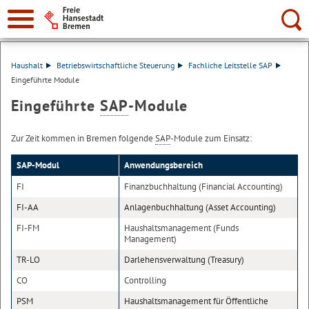
Suche:
Haushalt
Betriebswirtschaftliche Steuerung
Fachliche Leitstelle SAP
Eingeführte Module
Eingeführte
SAP
-Module
Zur Zeit kommen in Bremen folgende
SAP
-Module zum Einsatz:
SAP-Modul
Anwendungsbereich
FI
Finanzbuchhaltung (Financial Accounting)
FI-AA
Anlagenbuchhaltung (Asset Accounting)
FI-FM
Haushaltsmanagement (Funds
Management)
TR-LO
Darlehensverwaltung (Treasury)
CO
Controlling
PSM
Haushaltsmanagement für Öffentliche