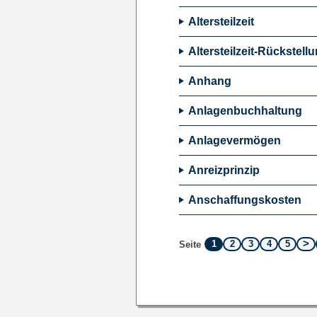
Altersteilzeit
Altersteilzeit-Rückstell
Anhang
Anlagenbuchhaltung
Anlagevermögen
Anreizprinzip
Anschaffungskosten
1
2
3
4
5
Seite