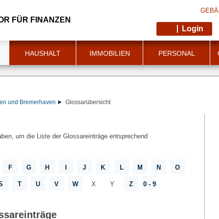
GEBÄ
OR FÜR FINANZEN
Login
HAUSHALT
IMMOBILIEN
PERSONAL
men und Bremerhaven
Glossarübersicht
ben, um die Liste der Glossareinträge entsprechend
F
G
H
I
J
K
L
M
N
O
S
T
U
V
W
X
Y
Z
0 - 9
ssareinträge