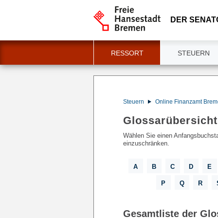
DER SENAT
RESSORT
STEUERN
Steuern
Online Finanzamt Bre
Glossarübersicht
Wählen Sie einen Anfangsbuchsta
einzuschränken.
A
B
C
D
E
P
Q
R
Gesamtliste der Glo