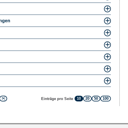
ungen
10
20
50
100
Einträge pro Seite