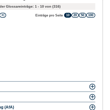
der Glossareinträge: 1 - 10 von (316)
10
20
50
100
Einträge pro Seite
g (AfA)