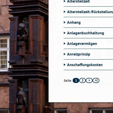
Altersteilzeit
Altersteilzeit-Rückstellu
Anhang
Anlagenbuchhaltung
Anlagevermögen
Anreizprinzip
Anschaffungskosten
1
2
Seite