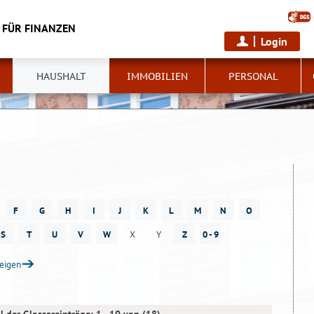
 FÜR FINANZEN
Login
HAUSHALT
IMMOBILIEN
PERSONAL
F
G
H
I
J
K
L
M
N
O
S
T
U
V
W
X
Y
Z
0 - 9
zeigen