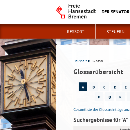
DER SENATOR
RESSORT
STEUERN
Haushalt
Glossar
Glossarübersicht
A
B
C
D
E
P
Q
R
Gesamtliste der Glossareinträge an
Suchergebnisse für "A"