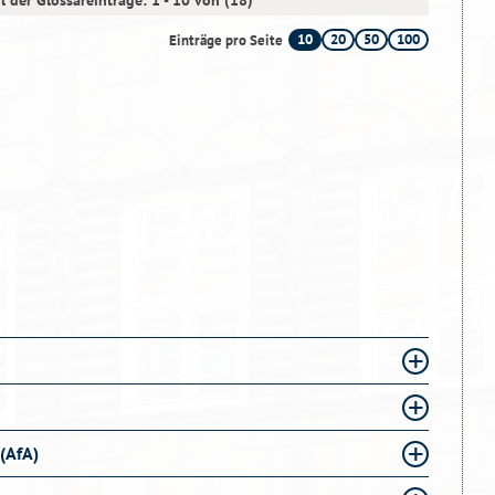
l der Glossareinträge: 1 - 10 von (18)
10
20
50
100
Einträge pro Seite
(AfA)