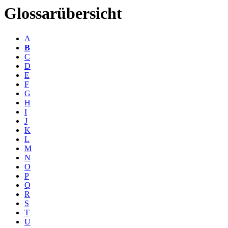
Glossarübersicht
A
B
C
D
E
F
G
H
I
J
K
L
M
N
O
P
Q
R
S
T
U