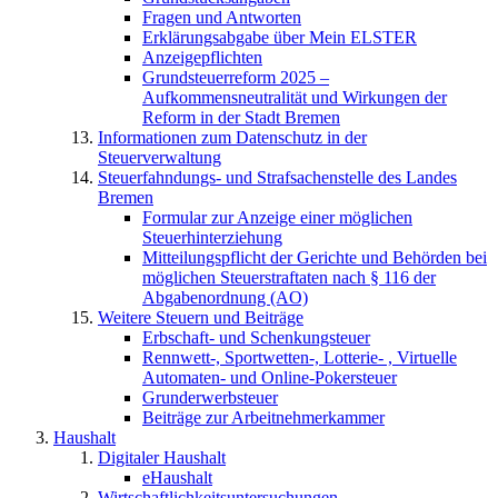
Fragen und Antworten
Erklärungsabgabe über Mein ELSTER
Anzeigepflichten
Grundsteuerreform 2025 –
Aufkommensneutralität und Wirkungen der
Reform in der Stadt Bremen
Informationen zum Datenschutz in der
Steuerverwaltung
Steuerfahndungs- und Strafsachenstelle des Landes
Bremen
Formular zur Anzeige einer möglichen
Steuerhinterziehung
Mitteilungspflicht der Gerichte und Behörden bei
möglichen Steuerstraftaten nach § 116 der
Abgabenordnung (AO)
Weitere Steuern und Beiträge
Erbschaft- und Schenkungsteuer
Rennwett-, Sportwetten-, Lotterie- , Virtuelle
Automaten- und Online-Pokersteuer
Grunderwerbsteuer
Beiträge zur Arbeitnehmerkammer
Haushalt
Digitaler Haushalt
eHaushalt
Wirtschaftlichkeitsuntersuchungen