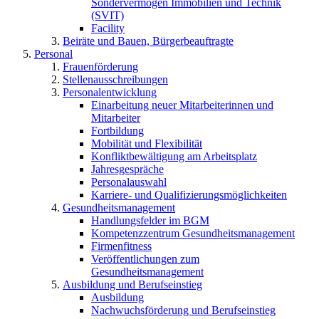
Sondervermögen Immobilien und Technik
(SVIT)
Facility
Beiräte und Bauen, Bürgerbeauftragte
Personal
Frauenförderung
Stellenausschreibungen
Personalentwicklung
Einarbeitung neuer Mitarbeiterinnen und
Mitarbeiter
Fortbildung
Mobilität und Flexibilität
Konfliktbewältigung am Arbeitsplatz
Jahresgespräche
Personalauswahl
Karriere- und Qualifizierungsmöglichkeiten
Gesundheitsmanagement
Handlungsfelder im BGM
Kompetenzzentrum Gesundheitsmanagement
Firmenfitness
Veröffentlichungen zum
Gesundheitsmanagement
Ausbildung und Berufseinstieg
Ausbildung
Nachwuchsförderung und Berufseinstieg