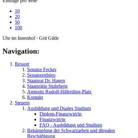
Einträge pro Seite
10
20
50
100
Uhr im Innenhof · Grit Gilde
Navigation:
Ressort
Senator Fecker
Senatorenbüro
Staatsrat Dr. Hagen
Staatsrätin Stuhrberg
Amtssitz Rudolf-Hilferding-Platz
Kontakt
Steuern
Ausbildung und Duales Studium
Diplom-Finanzwirt/in
Finanzwirt/in
FAQ - Ausbildung und Studium
Bekämpfung der Schwarzarbeit und illegalen
Beschäftigung