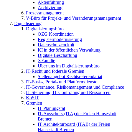
Aktenführung
Archivierung
Prozessmanagement
V-Büro für Projekt- und Veränderungsmanagement
Digitalisierung
Digitalisierungsbüro
OZG Koordination
Registermodernisierung
Datenschutzcockpit
KI in der öffentlichen Verwaltung
Digitale Beschaffung
XFamilie
Über uns im Digitalisierungsbüro
IT-Recht und föderale Gremien
Stellenangebot Rechtsreferendariat
IT-Basis-, Portal- und Plattformdienste
IT-Governance, Risikomanagement und Compliance
IT-Steuerung, IT-Controlling und Ressourcen
KoSIT
Gremien
IT-Planungsrat
IT-Ausschuss (ITA) der Freien Hansestadt
Bremen
IT-Architekturboard (ITAB) der Freien
Hansestadt Bremen