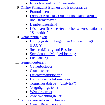
Erreichbarkeit der Finanzämter
Online Finanzamt Bremen und Bremerhaven
Formularcenter
Direkter Kontakt - Online Finanzamt Bremen
und Bremerhaven
Bearbeitungsstand
Lösungen für viele steuerliche Lebenssituationen
"Starterkits"
Gemeinnützigkeit
Häufig gestellte Fragen zur Gemeinnützigkeit
(FAQ`s)
Steuererklärung und Bescheide
Spenden und Mitgliedsbeiträge
Die Satzung
Gemeindesteuern
Gewerbesteuer
Grundsteuer
Deichverbandsbeitrag
Hundesteuer - Informationen
Tourismusabgabe – („Citytax“)
Vergnügungssteuer
Wettbürosteuer
Zweitwohnungsteuer
Grundsteuerreform in Bremen
Grundstücksangaben