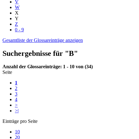
V
W
X
Y
Z
0 - 9
Gesamtliste der Glossareinträge anzeigen
Suchergebnisse für "B"
Anzahl der Glossareinträge: 1 - 10 von (34)
Seite
1
2
3
4
>
>|
Einträge pro Seite
10
20