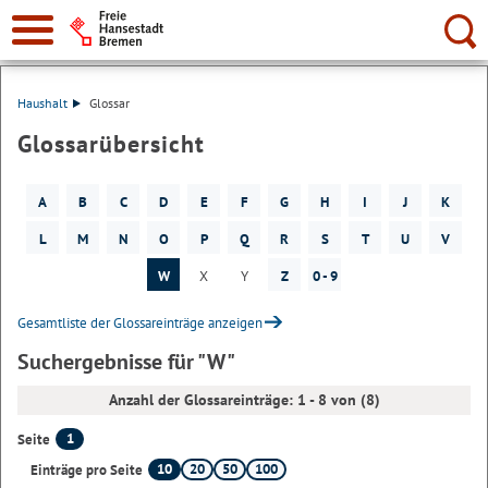
Suche:
Haushalt
Glossar
Glossarübersicht
A
B
C
D
E
F
G
H
I
J
K
L
M
N
O
P
Q
R
S
T
U
V
W
X
Y
Z
0 - 9
Gesamtliste der Glossareinträge anzeigen
Suchergebnisse für "W"
Anzahl der Glossareinträge: 1 - 8 von (8)
1
Seite
10
20
50
100
Einträge pro Seite