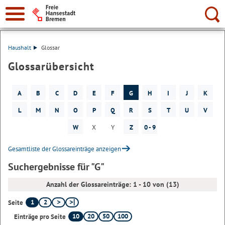
Suche:
Haushalt
Glossar
Glossarübersicht
A
B
C
D
E
F
G
H
I
J
K
L
M
N
O
P
Q
R
S
T
U
V
W
X
Y
Z
0 - 9
Gesamtliste der Glossareinträge anzeigen
Suchergebnisse für "G"
Anzahl der Glossareinträge: 1 - 10 von (13)
1
2
Seite
10
20
50
100
Einträge pro Seite