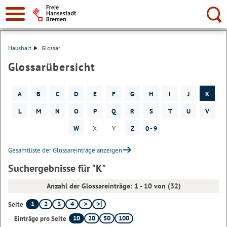
Suche:
Haushalt
Glossar
Glossarübersicht
A
B
C
D
E
F
G
H
I
J
K
L
M
N
O
P
Q
R
S
T
U
V
W
X
Y
Z
0 - 9
Gesamtliste der Glossareinträge anzeigen
Suchergebnisse für "K"
Anzahl der Glossareinträge: 1 - 10 von (32)
1
2
3
4
Seite
10
20
50
100
Einträge pro Seite