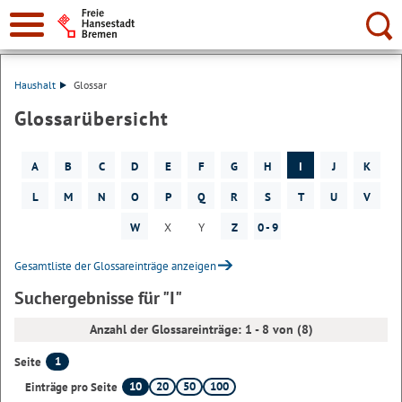
Suche:
Haushalt
Glossar
Glossarübersicht
A
B
C
D
E
F
G
H
I
J
K
L
M
N
O
P
Q
R
S
T
U
V
W
X
Y
Z
0 - 9
Gesamtliste der Glossareinträge anzeigen
Suchergebnisse für "I"
Anzahl der Glossareinträge: 1 - 8 von (8)
1
Seite
10
20
50
100
Einträge pro Seite