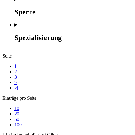
Sperre
Spezialisierung
Seite
1
2
3
>
>|
Einträge pro Seite
10
20
50
100
Uhr im Innenhof · Grit Gilde