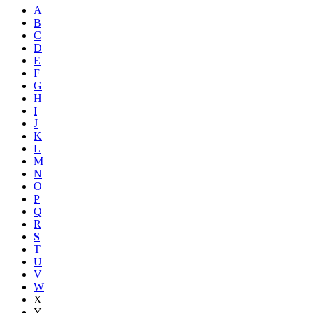
A
B
C
D
E
F
G
H
I
J
K
L
M
N
O
P
Q
R
S
T
U
V
W
X
Y