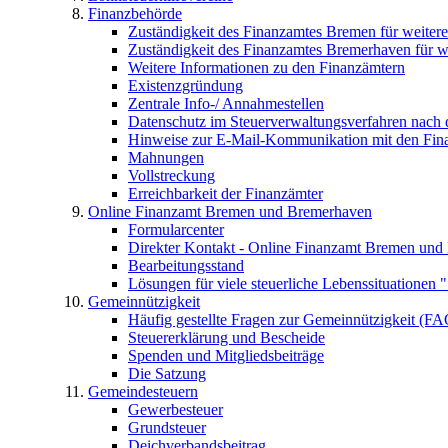
Finanzbehörde
Zuständigkeit des Finanzamtes Bremen für weitere
Zuständigkeit des Finanzamtes Bremerhaven für we
Weitere Informationen zu den Finanzämtern
Existenzgründung
Zentrale Info-/ Annahmestellen
Datenschutz im Steuerverwaltungsverfahren nac
Hinweise zur E-Mail-Kommunikation mit den Fin
Mahnungen
Vollstreckung
Erreichbarkeit der Finanzämter
Online Finanzamt Bremen und Bremerhaven
Formularcenter
Direkter Kontakt - Online Finanzamt Bremen un
Bearbeitungsstand
Lösungen für viele steuerliche Lebenssituationen "S
Gemeinnützigkeit
Häufig gestellte Fragen zur Gemeinnützigkeit (FA
Steuererklärung und Bescheide
Spenden und Mitgliedsbeiträge
Die Satzung
Gemeindesteuern
Gewerbesteuer
Grundsteuer
Deichverbandsbeitrag