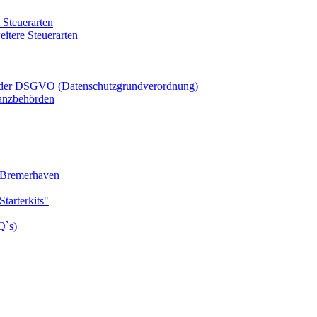
 Steuerarten
itere Steuerarten
h der DSGVO (Datenschutzgrundverordnung)
anzbehörden
d Bremerhaven
tarterkits"
Q`s)