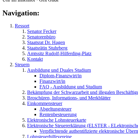
Navigation:
Ressort
Senator Fecker
Senatorenbüro
Staatsrat Dr. Hagen
Staatsrätin Stuhrberg
Amtssitz Rudolf-Hilferding-Platz
Kontakt
Steuern
Ausbildung und Duales Studium
Diplom-Finanzwirt/in
Finanzwirt/in
FAQ - Ausbildung und Studium
Bekämpfung der Schwarzarbeit und illegalen Beschäftig
Broschüren, Informations- und Merkblätter
Einkommensteuer
Abgeltungsteuer
Rentenbesteuerung
Elektronische Lohnsteuerkarte
Elektronische Steuererklärung (ELSTER - ELektronisc
Verpflichtende authentifizierte elektronische Über
Lohnsteuerhilfevereine