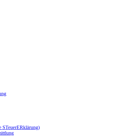
ung
he STeuerERklärung)
mittlung