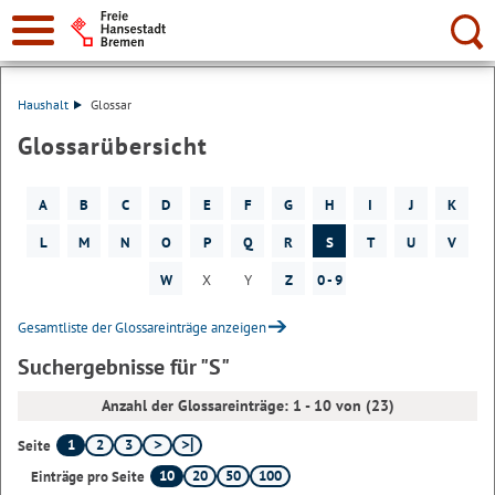
Suche:
Haushalt
Glossar
Glossarübersicht
A
B
C
D
E
F
G
H
I
J
K
L
M
N
O
P
Q
R
S
T
U
V
W
X
Y
Z
0 - 9
Gesamtliste der Glossareinträge anzeigen
Suchergebnisse für "S"
Anzahl der Glossareinträge: 1 - 10 von (23)
1
2
3
Seite
10
20
50
100
Einträge pro Seite