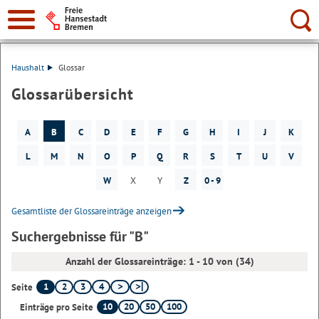
Suche:
Haushalt
Glossar
Glossarübersicht
A
B
C
D
E
F
G
H
I
J
K
L
M
N
O
P
Q
R
S
T
U
V
W
X
Y
Z
0 - 9
Gesamtliste der Glossareinträge anzeigen
Suchergebnisse für "B"
Anzahl der Glossareinträge: 1 - 10 von (34)
1
2
3
4
Seite
10
20
50
100
Einträge pro Seite