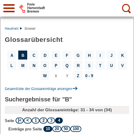
Suche:
Haushalt
Glossar
Glossarübersicht
A
B
C
D
E
F
G
H
I
J
K
L
M
N
O
P
Q
R
S
T
U
V
X
Y
W
Z
0 - 9
Gesamtliste der Glossareinträge anzeigen
Suchergebnisse für "B"
Anzahl der Glossareinträge: 31 - 34 von (34)
1
2
3
4
Seite
10
20
50
100
Einträge pro Seite