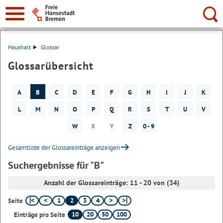
Suche:
Haushalt
Glossar
Glossarübersicht
A
B
C
D
E
F
G
H
I
J
K
L
M
N
O
P
Q
R
S
T
U
V
W
X
Y
Z
0 - 9
Gesamtliste der Glossareinträge anzeigen
Suchergebnisse für "B"
Anzahl der Glossareinträge: 11 - 20 von (34)
1
2
3
4
Seite
10
20
50
100
Einträge pro Seite