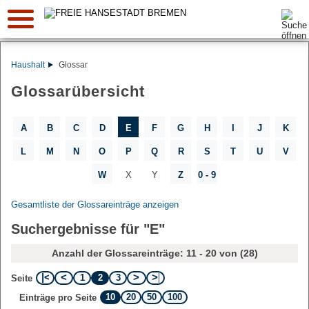
Suche:
Haushalt
Glossar
Glossarübersicht
A
B
C
D
E
F
G
H
I
J
K
L
M
N
O
P
Q
R
S
T
U
V
W
X
Y
Z
0 - 9
Gesamtliste der Glossareinträge anzeigen
Suchergebnisse für "E"
Anzahl der Glossareinträge: 11 - 20 von (28)
1
2
3
Seite
10
20
50
100
Einträge pro Seite