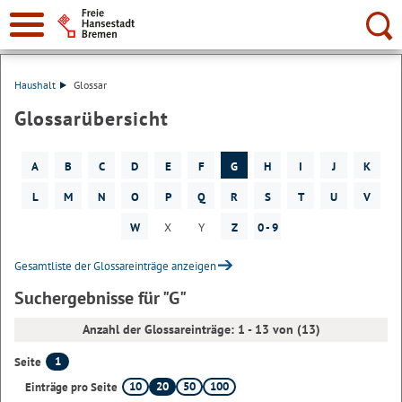
Suche:
Haushalt
Glossar
Glossarübersicht
A
B
C
D
E
F
G
H
I
J
K
L
M
N
O
P
Q
R
S
T
U
V
W
X
Y
Z
0 - 9
Gesamtliste der Glossareinträge anzeigen
Suchergebnisse für "G"
Anzahl der Glossareinträge: 1 - 13 von (13)
1
Seite
10
20
50
100
Einträge pro Seite