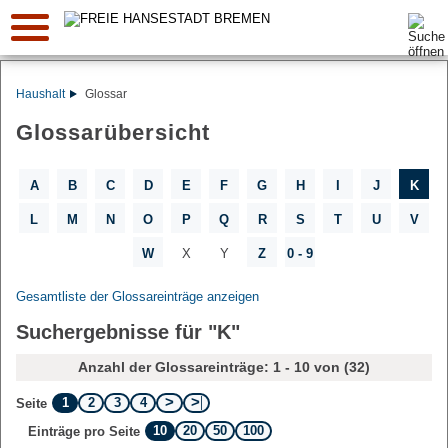
Suche:
Haushalt
Glossar
Glossarübersicht
A
B
C
D
E
F
G
H
I
J
K
L
M
N
O
P
Q
R
S
T
U
V
W
X
Y
Z
0 - 9
Gesamtliste der Glossareinträge anzeigen
Suchergebnisse für "K"
Anzahl der Glossareinträge: 1 - 10 von (32)
1
2
3
4
Seite
10
20
50
100
Einträge pro Seite