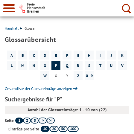
Suche:
Haushalt
Glossar
Glossarübersicht
A
B
C
D
E
F
G
H
I
J
K
L
M
N
O
P
Q
R
S
T
U
V
W
X
Y
Z
0 - 9
Gesamtliste der Glossareinträge anzeigen
Suchergebnisse für "P"
Anzahl der Glossareinträge: 1 - 10 von (22)
1
2
3
Seite
10
20
50
100
Einträge pro Seite