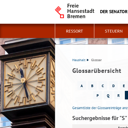
DER SENATOR
RESSORT
STEUERN
Haushalt
Glossar
Glossarübersicht
A
B
C
D
E
P
Q
R
Gesamtliste der Glossareinträge an
Suchergebnisse für "S"