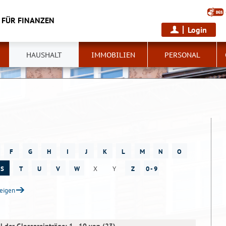
 FÜR FINANZEN
Login
HAUSHALT
IMMOBILIEN
PERSONAL
F
G
H
I
J
K
L
M
N
O
S
T
U
V
W
X
Y
Z
0 - 9
zeigen