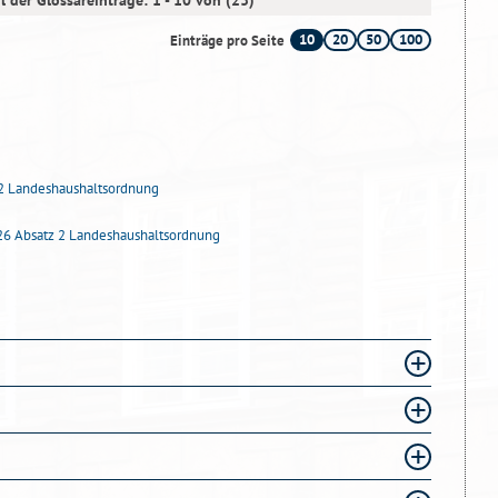
l der Glossareinträge: 1 - 10 von (23)
10
20
50
100
Einträge pro Seite
2 Landeshaushaltsordnung
26 Absatz 2 Landeshaushaltsordnung