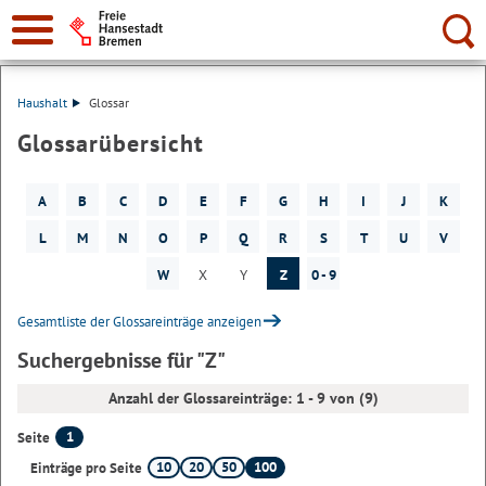
Suche:
Haushalt
Glossar
Glossarübersicht
A
B
C
D
E
F
G
H
I
J
K
L
M
N
O
P
Q
R
S
T
U
V
W
X
Y
Z
0 - 9
Gesamtliste der Glossareinträge anzeigen
Suchergebnisse für "Z"
Anzahl der Glossareinträge: 1 - 9 von (9)
1
Seite
10
20
50
100
Einträge pro Seite