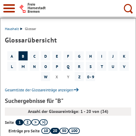
Suche:
Haushalt
Glossar
Glossarübersicht
A
B
C
D
E
F
G
H
I
J
K
L
M
N
O
P
Q
R
S
T
U
V
W
X
Y
Z
0 - 9
Gesamtliste der Glossareinträge anzeigen
Suchergebnisse für "B"
Anzahl der Glossareinträge: 1 - 20 von (34)
1
2
Seite
10
20
50
100
Einträge pro Seite