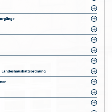
vorgänge
 1 Landeshaushaltsordnung
hmen