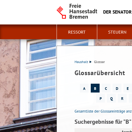
DER SENATOR
RESSORT
STEUERN
Haushalt
Glossar
Glossarübersicht
A
B
C
D
E
P
Q
R
Gesamtliste der Glossareinträge an
Suchergebnisse für "B"