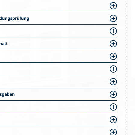
ndungsprüfung
halt
usgaben