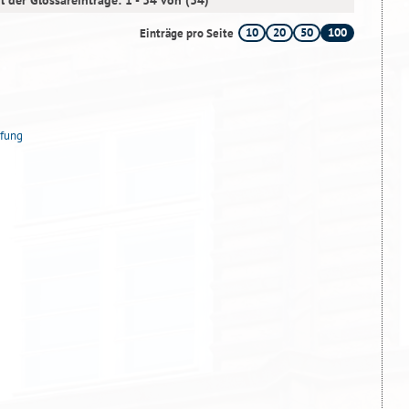
l der Glossareinträge: 1 - 34 von (34)
10
20
50
100
Einträge pro Seite
fung