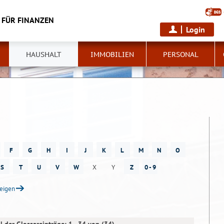
 FÜR FINANZEN
Login
HAUSHALT
IMMOBILIEN
PERSONAL
F
G
H
I
J
K
L
M
N
O
S
T
U
V
W
X
Y
Z
0 - 9
zeigen