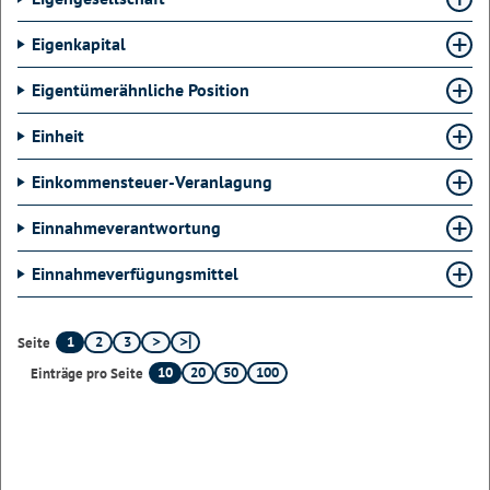
Eigenkapital
Eigentümerähnliche Position
Einheit
Einkommensteuer-Veranlagung
Einnahmeverantwortung
Einnahmeverfügungsmittel
1
2
3
Seite
10
20
50
100
Einträge pro Seite