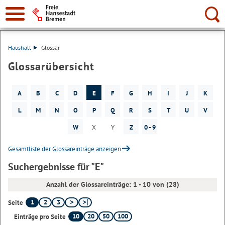
Suche:
Haushalt
Glossar
Glossarübersicht
A
B
C
D
E
F
G
H
I
J
K
L
M
N
O
P
Q
R
S
T
U
V
W
X
Y
Z
0 - 9
Gesamtliste der Glossareinträge anzeigen
Suchergebnisse für "E"
Anzahl der Glossareinträge: 1 - 10 von (28)
1
2
3
Seite
10
20
50
100
Einträge pro Seite