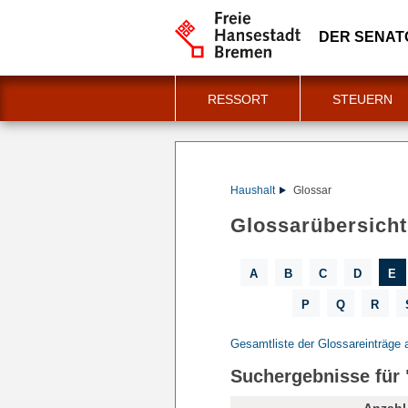
DER SENAT
RESSORT
STEUERN
Haushalt
Glossar
Glossarübersicht
A
B
C
D
E
P
Q
R
Gesamtliste der Glossareinträge 
Suchergebnisse für 