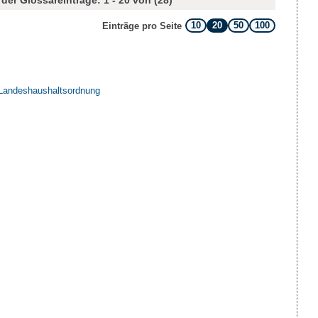
der Glossareinträge: 1 - 20 von (28)
10
20
50
100
Einträge pro Seite
 Landeshaushaltsordnung