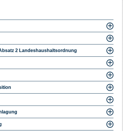
 Absatz 2 Landeshaushaltsordnung
ition
nlagung
g