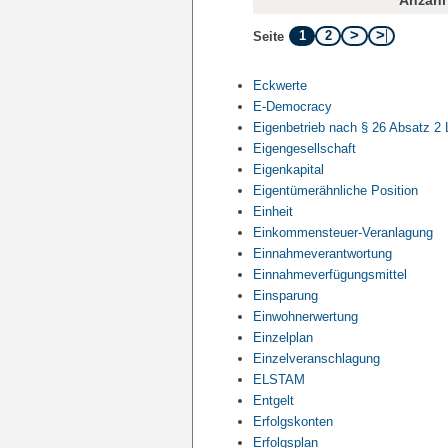
Anzahl 
1
2
Seite
Eckwerte
E-Democracy
Eigenbetrieb nach § 26 Absatz 2
Eigengesellschaft
Eigenkapital
Eigentümerähnliche Position
Einheit
Einkommensteuer-Veranlagung
Einnahmeverantwortung
Einnahmeverfügungsmittel
Einsparung
Einwohnerwertung
Einzelplan
Einzelveranschlagung
ELSTAM
Entgelt
Erfolgskonten
Erfolgsplan