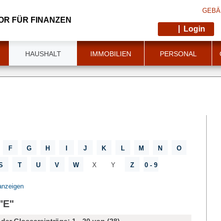
GEBÄ
OR FÜR FINANZEN
Login
HAUSHALT
IMMOBILIEN
PERSONAL
F
G
H
I
J
K
L
M
N
O
S
T
U
V
W
X
Y
Z
0 - 9
anzeigen
"E"