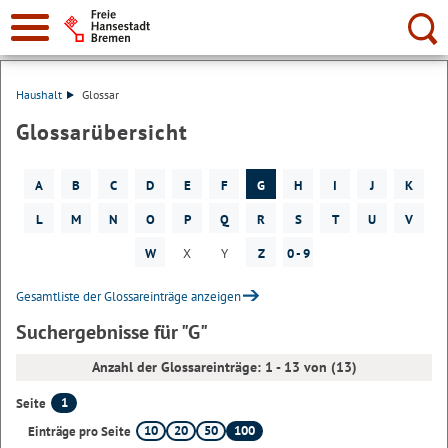
Suche:
Haushalt
Glossar
Glossarübersicht
A
B
C
D
E
F
G
H
I
J
K
L
M
N
O
P
Q
R
S
T
U
V
W
X
Y
Z
0 - 9
Gesamtliste der Glossareinträge anzeigen
Suchergebnisse für "G"
Anzahl der Glossareinträge: 1 - 13 von (13)
1
Seite
10
20
50
100
Einträge pro Seite