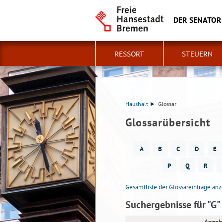
DER SENATOR
RESSORT
STEUERN
Haushalt
Glossar
Glossarübersicht
A
B
C
D
E
P
Q
R
Gesamtliste der Glossareinträge an
Suchergebnisse für "G"