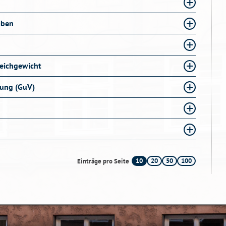
aben
leichgewicht
nung (GuV)
10
20
50
100
Einträge pro Seite