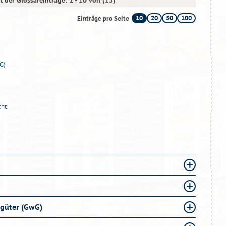
l der Glossareinträge: 1 - 10 von (13)
10
20
50
100
Einträge pro Seite
G)
cht
sgüter (GwG)