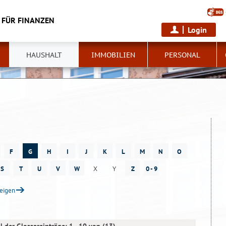
 FÜR FINANZEN
Login
HAUSHALT
IMMOBILIEN
PERSONAL
F
G
H
I
J
K
L
M
N
O
S
T
U
V
W
X
Y
Z
0 - 9
zeigen