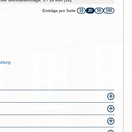
der Glossareinträge: 1 - 10 von (10)
10
20
50
100
Einträge pro Seite
uldung