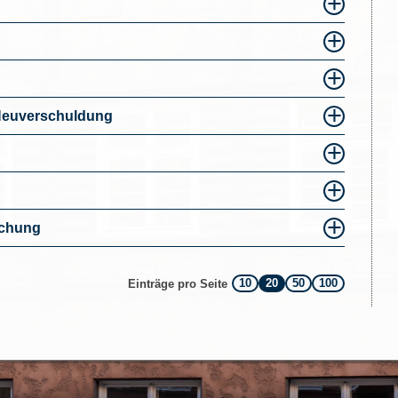
Neuverschuldung
uchung
10
20
50
100
Einträge pro Seite