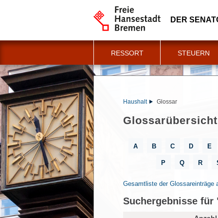
DER SENAT
RESSORT
STEUERN
Haushalt
Glossar
Glossarübersicht
A
B
C
D
E
P
Q
R
Gesamtliste der Glossareinträge 
Suchergebnisse für 