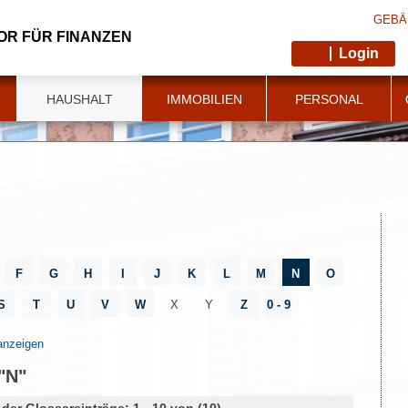
GEBÄ
OR FÜR FINANZEN
Login
HAUSHALT
IMMOBILIEN
PERSONAL
F
G
H
I
J
K
L
M
N
O
S
T
U
V
W
X
Y
Z
0 - 9
anzeigen
"N"