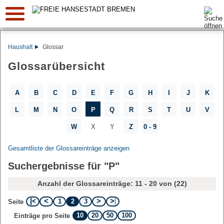
Suche:
Haushalt
Glossar
Glossarübersicht
A
B
C
D
E
F
G
H
I
J
K
L
M
N
O
P
Q
R
S
T
U
V
W
X
Y
Z
0 - 9
Gesamtliste der Glossareinträge anzeigen
Suchergebnisse für "P"
Anzahl der Glossareinträge: 11 - 20 von (22)
1
2
3
Seite
10
20
50
100
Einträge pro Seite