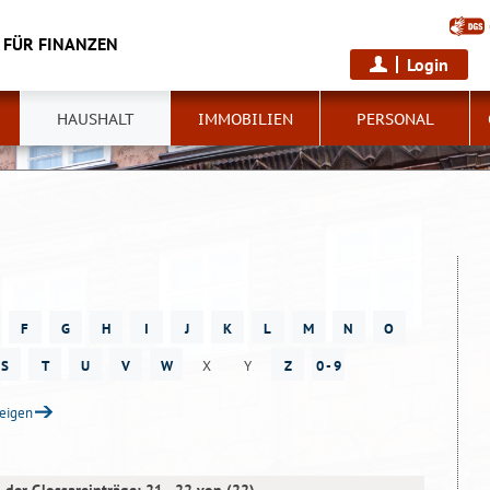
 FÜR FINANZEN
Login
HAUSHALT
IMMOBILIEN
PERSONAL
F
G
H
I
J
K
L
M
N
O
S
T
U
V
W
X
Y
Z
0 - 9
zeigen