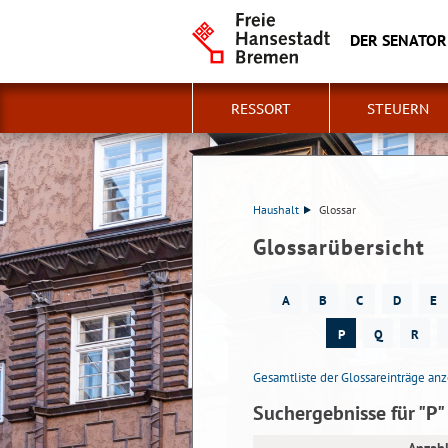
DER SENATOR
RESSORT
STEUERN
Haushalt
Glossar
Glossarübersicht
A
B
C
D
E
P
Q
R
Gesamtliste der Glossareinträge an
Suchergebnisse für "P"