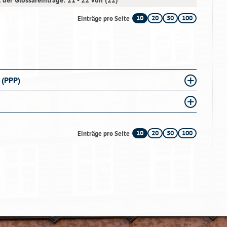
 der Glossareinträge: 21 - 22 von (22)
10
20
50
100
Einträge pro Seite
 (PPP)
10
20
50
100
Einträge pro Seite