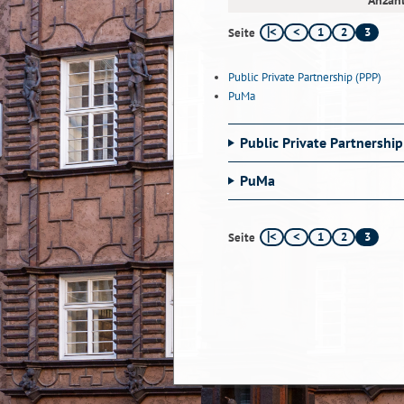
Anzahl
1
2
3
Seite
Public Private Partnership (PPP)
PuMa
Public Private Partnership
PuMa
1
2
3
Seite