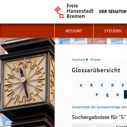
DER SENATOR
RESSORT
STEUERN
Haushalt
Glossar
Glossarübersicht
A
B
C
D
E
P
Q
R
Gesamtliste der Glossareinträge an
Suchergebnisse für "S"