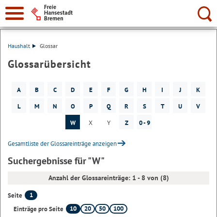
Suche:
Haushalt
Glossar
Glossarübersicht
A
B
C
D
E
F
G
H
I
J
K
L
M
N
O
P
Q
R
S
T
U
V
W
X
Y
Z
0 - 9
Gesamtliste der Glossareinträge anzeigen
Suchergebnisse für "W"
Anzahl der Glossareinträge: 1 - 8 von (8)
1
Seite
10
20
50
100
Einträge pro Seite