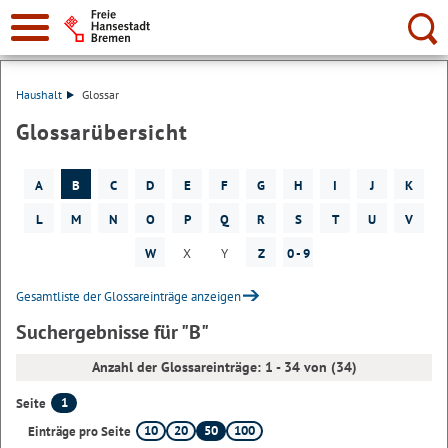
Suche:
Haushalt
Glossar
Glossarübersicht
A
B
C
D
E
F
G
H
I
J
K
L
M
N
O
P
Q
R
S
T
U
V
W
X
Y
Z
0 - 9
Gesamtliste der Glossareinträge anzeigen
Suchergebnisse für "B"
Anzahl der Glossareinträge: 1 - 34 von (34)
1
Seite
10
20
50
100
Einträge pro Seite