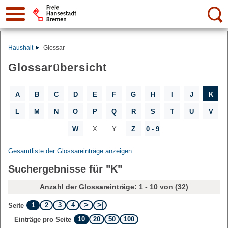
Suche:
Haushalt
Glossar
Glossarübersicht
A
B
C
D
E
F
G
H
I
J
K
L
M
N
O
P
Q
R
S
T
U
V
W
X
Y
Z
0 - 9
Gesamtliste der Glossareinträge anzeigen
Suchergebnisse für "K"
Anzahl der Glossareinträge: 1 - 10 von (32)
1
2
3
4
Seite
10
20
50
100
Einträge pro Seite