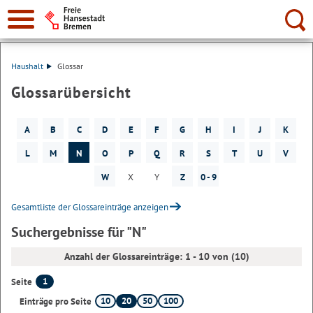
Suche:
Haushalt
Glossar
Glossarübersicht
A
B
C
D
E
F
G
H
I
J
K
L
M
N
O
P
Q
R
S
T
U
V
W
X
Y
Z
0 - 9
Gesamtliste der Glossareinträge anzeigen
Suchergebnisse für "N"
Anzahl der Glossareinträge: 1 - 10 von (10)
1
Seite
10
20
50
100
Einträge pro Seite