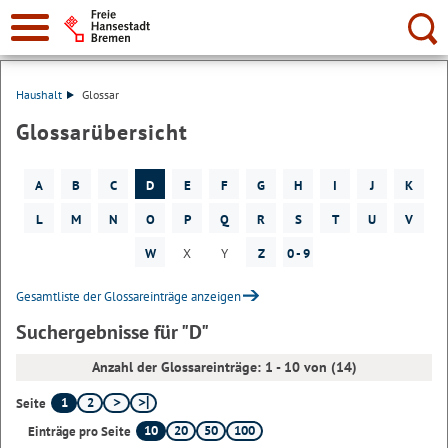
Suche:
Haushalt
Glossar
Glossarübersicht
A
B
C
D
E
F
G
H
I
J
K
L
M
N
O
P
Q
R
S
T
U
V
W
X
Y
Z
0 - 9
Gesamtliste der Glossareinträge anzeigen
Suchergebnisse für "D"
Anzahl der Glossareinträge: 1 - 10 von (14)
1
2
Seite
10
20
50
100
Einträge pro Seite