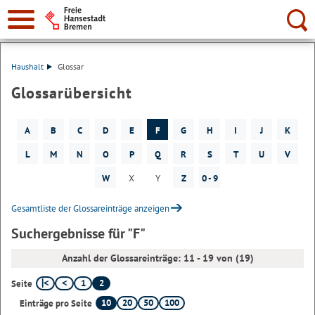
Suche:
Haushalt
Glossar
Glossarübersicht
A
B
C
D
E
F
G
H
I
J
K
L
M
N
O
P
Q
R
S
T
U
V
W
X
Y
Z
0 - 9
Gesamtliste der Glossareinträge anzeigen
Suchergebnisse für "F"
Anzahl der Glossareinträge: 11 - 19 von (19)
1
2
Seite
10
20
50
100
Einträge pro Seite