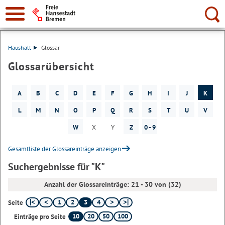
Suche:
Haushalt
Glossar
Glossarübersicht
A
B
C
D
E
F
G
H
I
J
K
L
M
N
O
P
Q
R
S
T
U
V
W
X
Y
Z
0 - 9
Gesamtliste der Glossareinträge anzeigen
Suchergebnisse für "K"
Anzahl der Glossareinträge: 21 - 30 von (32)
1
2
3
4
Seite
10
20
50
100
Einträge pro Seite