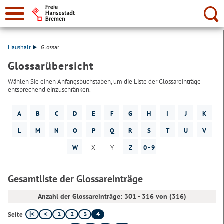
Suche:
Haushalt
Glossar
Glossarübersicht
Wählen Sie einen Anfangsbuchstaben, um die Liste der Glossareinträge
entsprechend einzuschränken.
A
B
C
D
E
F
G
H
I
J
K
L
M
N
O
P
Q
R
S
T
U
V
W
X
Y
Z
0 - 9
Gesamtliste der Glossareinträge
Anzahl der Glossareinträge: 301 - 316 von (316)
1
2
3
4
Seite