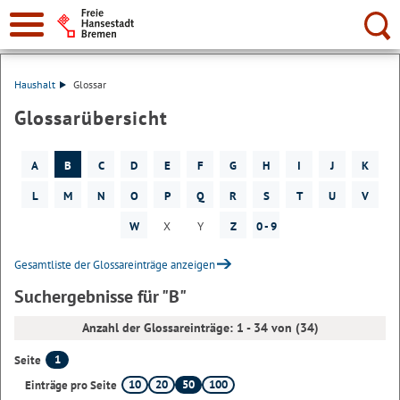
Suche:
Haushalt
Glossar
Glossarübersicht
A
B
C
D
E
F
G
H
I
J
K
L
M
N
O
P
Q
R
S
T
U
V
W
X
Y
Z
0 - 9
Gesamtliste der Glossareinträge anzeigen
Suchergebnisse für "B"
Anzahl der Glossareinträge: 1 - 34 von (34)
1
Seite
10
20
50
100
Einträge pro Seite