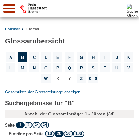
Suche:
Haushalt
Glossar
Glossarübersicht
A
B
C
D
E
F
G
H
I
J
K
L
M
N
O
P
Q
R
S
T
U
V
W
X
Y
Z
0 - 9
Gesamtliste der Glossareinträge anzeigen
Suchergebnisse für "B"
Anzahl der Glossareinträge: 1 - 20 von (34)
1
2
Seite
10
20
50
100
Einträge pro Seite