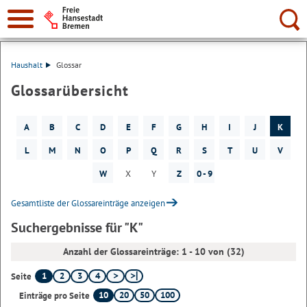
Suche:
Haushalt
Glossar
Glossarübersicht
A
B
C
D
E
F
G
H
I
J
K
L
M
N
O
P
Q
R
S
T
U
V
W
X
Y
Z
0 - 9
Gesamtliste der Glossareinträge anzeigen
Suchergebnisse für "K"
Anzahl der Glossareinträge: 1 - 10 von (32)
1
2
3
4
Seite
10
20
50
100
Einträge pro Seite