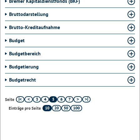
Bremer Kapitaldienstfonds (BKF)
Bruttodarstellung
Brutto-Kreditaufnahme
Budget
Budgetbereich
Budgetierung
Budgetrecht
3
4
5
6
7
Seite
10
20
50
100
Einträge pro Seite