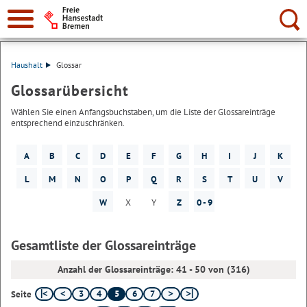
Suche:
Haushalt
Glossar
Glossarübersicht
Wählen Sie einen Anfangsbuchstaben, um die Liste der Glossareinträge
entsprechend einzuschränken.
A
B
C
D
E
F
G
H
I
J
K
L
M
N
O
P
Q
R
S
T
U
V
W
X
Y
Z
0 - 9
Gesamtliste der Glossareinträge
Anzahl der Glossareinträge: 41 - 50 von (316)
3
4
5
6
7
Seite