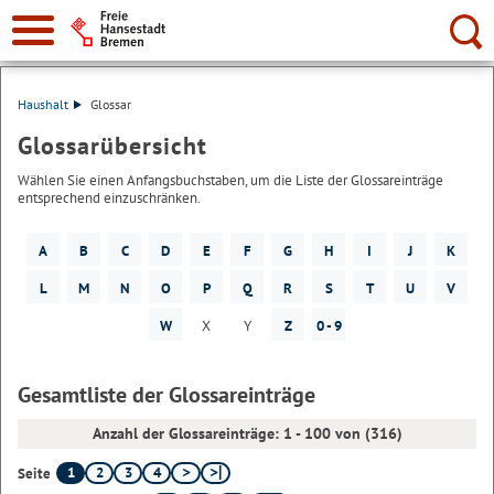
Suche:
Haushalt
Glossar
Glossarübersicht
Wählen Sie einen Anfangsbuchstaben, um die Liste der Glossareinträge
entsprechend einzuschränken.
A
B
C
D
E
F
G
H
I
J
K
L
M
N
O
P
Q
R
S
T
U
V
W
X
Y
Z
0 - 9
Gesamtliste der Glossareinträge
Anzahl der Glossareinträge: 1 - 100 von (316)
1
2
3
4
Seite