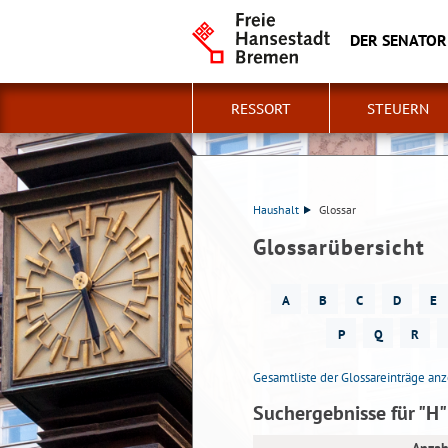
DER SENATOR
RESSORT
STEUERN
Haushalt
Glossar
Glossarübersicht
A
B
C
D
E
P
Q
R
Gesamtliste der Glossareinträge an
Suchergebnisse für "H"