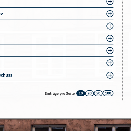
tz
schuss
10
20
50
100
Einträge pro Seite