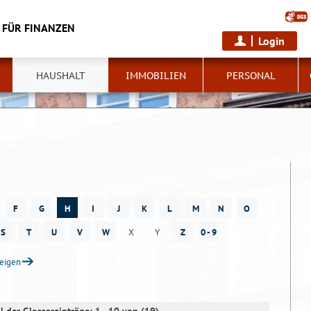
 FÜR FINANZEN
Login
HAUSHALT
IMMOBILIEN
PERSONAL
F
G
H
I
J
K
L
M
N
O
S
T
U
V
W
X
Y
Z
0 - 9
zeigen