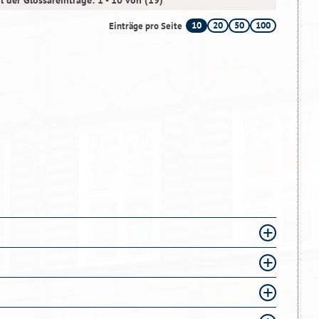
l der Glossareinträge: 1 - 10 von (19)
10
20
50
100
Einträge pro Seite