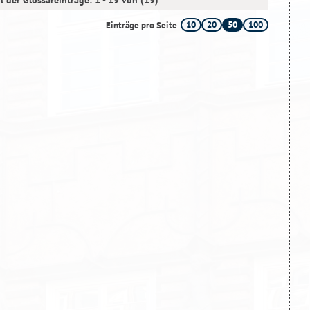
l der Glossareinträge: 1 - 19 von (19)
10
20
50
100
Einträge pro Seite