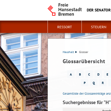
DER SENATOR
RESSORT
STEUERN
Haushalt
Glossar
Glossarübersicht
A
B
C
D
E
P
Q
R
Gesamtliste der Glossareinträge an
Suchergebnisse für "H"