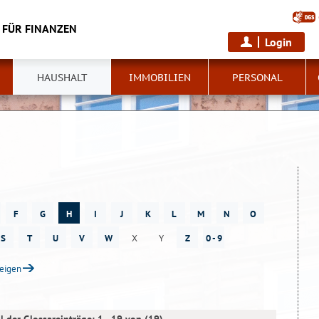
 FÜR FINANZEN
Login
HAUSHALT
IMMOBILIEN
PERSONAL
F
G
H
I
J
K
L
M
N
O
S
T
U
V
W
X
Y
Z
0 - 9
zeigen