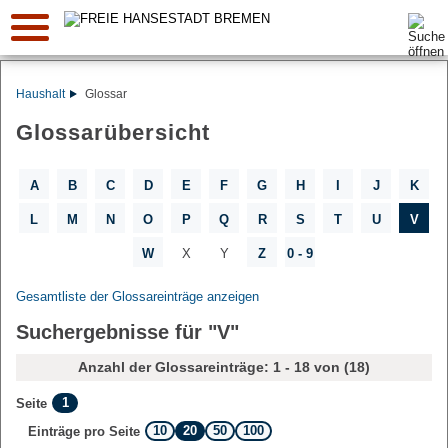
Suche:
Haushalt
Glossar
Glossarübersicht
A
B
C
D
E
F
G
H
I
J
K
L
M
N
O
P
Q
R
S
T
U
V
W
X
Y
Z
0 - 9
Gesamtliste der Glossareinträge anzeigen
Suchergebnisse für "V"
Anzahl der Glossareinträge: 1 - 18 von (18)
1
Seite
10
20
50
100
Einträge pro Seite